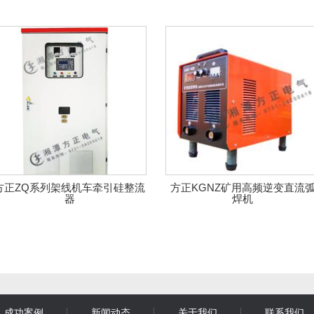
方正ZQ系列架线机车牵引硅整流
方正KGNZ矿用高频逆变直流
器
焊机
成功案例
新闻动态
关于我们
联系我们