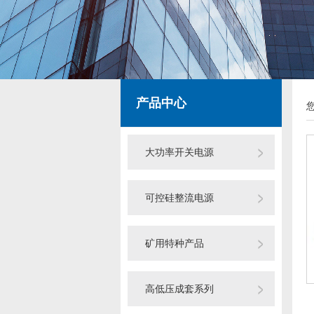
产品中心
大功率开关电源
可控硅整流电源
矿用特种产品
高低压成套系列