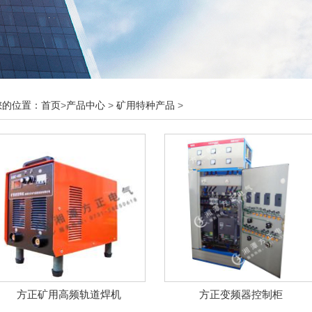
您的位置：
首页
>
产品中心
>
矿用特种产品
>
方正矿用高频轨道焊机
方正变频器控制柜