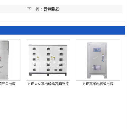
下一篇：
云剑集团
频开关电源
方正大功率电解铅高频整流
方正高频电解银电源
KW
器900KW