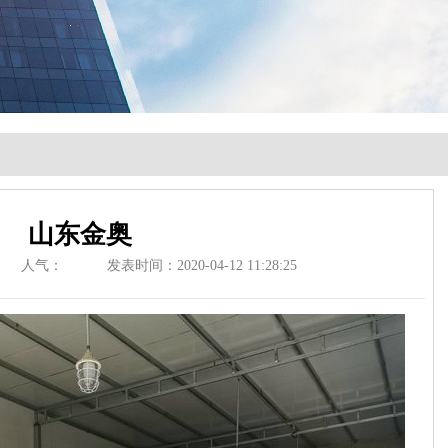
山东金奥
人气：
发表时间：
2020-04-12 11:28:25