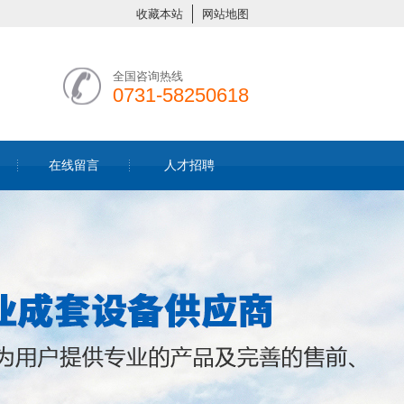
收藏本站
网站地图
全国咨询热线
0731-58250618
在线留言
人才招聘