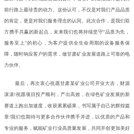
前行路上最珍贵的动力。这份认可，不仅是对我们产品品质
的肯定，更是对我们服务理念的认同。此次合作，是我们双
方携手共赢的新起点，未来我们也将持续坚守“品质为先，
服务至上”的初心，为客户提供全生命周期的设备服务保
障，随时响应客户的需求，做甘肃矿业发展道路上可靠的电
力伙伴。
最后，再次衷心祝愿甘肃某矿业公司开业大吉，财源
滚滚
祝愿项目投产顺利，产出高效，在绿色矿业发展的新
!
赛道上跑出加速度，收获累累硕果，书写属于自己的辉煌篇
章
我们也期待与更多合作伙伴携手并进，以优质的产品和
!
专业的服务，赋能矿业行业高质量发展，共同开创更加美好