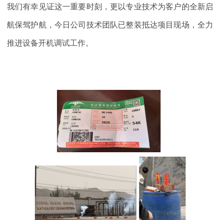
我们有幸见证这一重要时刻，更以专业技术为客户的全新启
航保驾护航，今日公司技术团队已整装抵达项目现场，全力
推进设备开机调试工作。